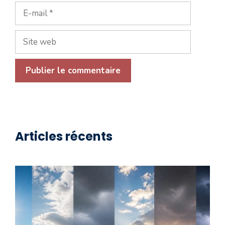
E-
mail
Site
web
Articles récents