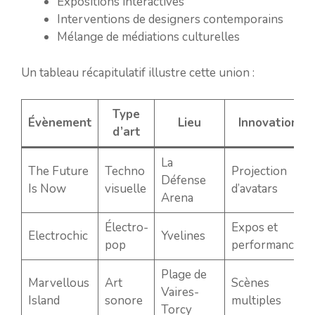
Expositions interactives
Interventions de designers contemporains
Mélange de médiations culturelles
Un tableau récapitulatif illustre cette union :
Type
Évènement
Lieu
Innovation
d’art
La
The Future
Techno
Projection
Défense
Is Now
visuelle
d’avatars
Arena
Électro-
Expos et
Electrochic
Yvelines
pop
performances
Plage de
Marvellous
Art
Scènes
Vaires-
Island
sonore
multiples
Torcy