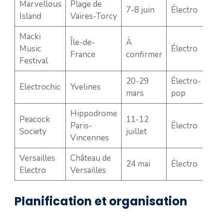
Marvellous
Plage de
7-8 juin
Électro
Island
Vaires-Torcy
Macki
Île-de-
À
Music
Électro
France
confirmer
Festival
20-29
Électro-
Electrochic
Yvelines
mars
pop
Hippodrome
Peacock
11-12
Paris-
Électro
Society
juillet
Vincennes
Versailles
Château de
24 mai
Électro
Electro
Versailles
Planification et organisation