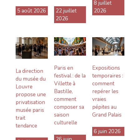
8 juillet
5 août 2026
22 juillet
2026
2026
Paris en
Expositions
La direction
festival : de la
temporaires :
du musée du
Villette à
comment
Louvre
Bastille,
repérer les
propose une
comment
vraies
privatisation
composer sa
pépites au
musée paris
saison
Grand Palais
trait
culturelle
tendance
6 juin 2026
26 juin