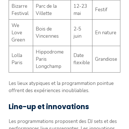
Bizarre
Parc de la
12-23
Festif
Festival
Villette
mai
We
Bois de
2-5
Love
En nature
Vincennes
juin
Green
Hippodrome
Lolla
Date
Paris
Grandiose
Paris
flexible
Longchamp
Les lieux atypiques et la programmation pointue
offrent des expériences inoubliables.
Line-up et innovations
Les programmations proposent des DJ sets et des
performances live surprenantes. Les innovations