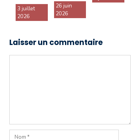
26 juin
3 juillet
2026
2026
Laisser un commentaire
Commentaire
Nom