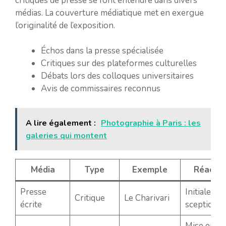
critiques de presse se font entendre dans divers
médias. La couverture médiatique met en exergue
l’originalité de l’exposition.
Échos dans la presse spécialisée
Critiques sur des plateformes culturelles
Débats lors des colloques universitaires
Avis de commissaires reconnus
A lire également :
Photographie à Paris : les
galeries qui montent
Média
Type
Exemple
Réactio
Presse
Initialeme
Critique
Le Charivari
écrite
sceptique
Mise en