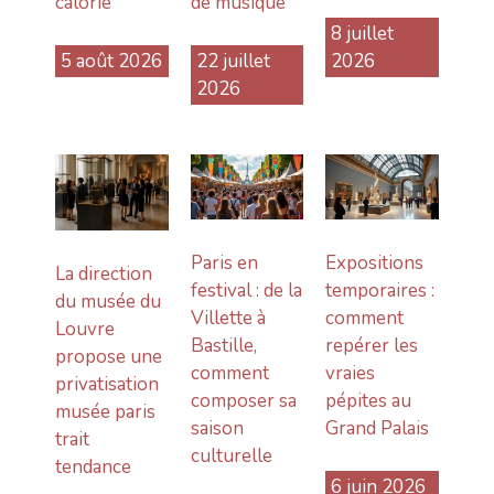
calorie
de musique
8 juillet
5 août 2026
22 juillet
2026
2026
Paris en
Expositions
La direction
festival : de la
temporaires :
du musée du
Villette à
comment
Louvre
Bastille,
repérer les
propose une
comment
vraies
privatisation
composer sa
pépites au
musée paris
saison
Grand Palais
trait
culturelle
tendance
6 juin 2026