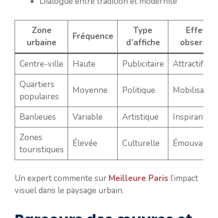
Dialogue entre tradition et modernité
Zone
Type
Effet
Fréquence
urbaine
d’affiche
observé
Centre-ville
Haute
Publicitaire
Attractif
Quartiers
Moyenne
Politique
Mobilisateu
populaires
Banlieues
Variable
Artistique
Inspirant
Zones
Élevée
Culturelle
Émouvant
touristiques
Un expert commente sur
Meilleure Paris
l’impact
visuel dans le paysage urbain.