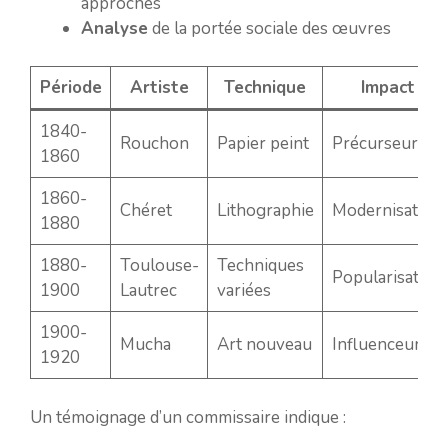
approches
Analyse
de la portée sociale des œuvres
Période
Artiste
Technique
Impact
1840-
Rouchon
Papier peint
Précurseur
1860
1860-
Chéret
Lithographie
Modernisateur
1880
1880-
Toulouse-
Techniques
Popularisateur
1900
Lautrec
variées
1900-
Mucha
Art nouveau
Influenceur
1920
Un témoignage d’un commissaire indique :