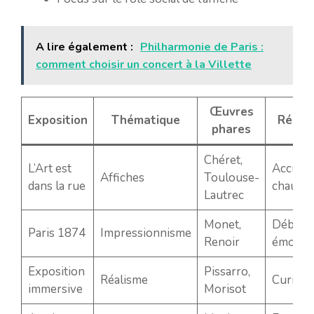
A lire également :
Philharmonie de Paris :
comment choisir un concert à la Villette
Œuvres
Exposition
Thématique
Réact
phares
Chéret,
L’Art est
Accueill
Affiches
Toulouse-
dans la rue
chaude
Lautrec
Monet,
Débat e
Paris 1874
Impressionnisme
Renoir
émotio
Exposition
Pissarro,
Réalisme
Curiosi
immersive
Morisot