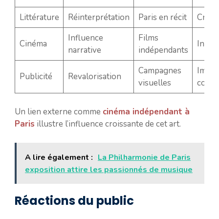
Littérature
Réinterprétation
Paris en récit
Créati
Influence
Films
Cinéma
Inspir
narrative
indépendants
Campagnes
Impac
Publicité
Revalorisation
visuelles
concr
Un lien externe comme
cinéma indépendant à
Paris
illustre l’influence croissante de cet art.
A lire également :
La Philharmonie de Paris
exposition attire les passionnés de musique
Réactions du public