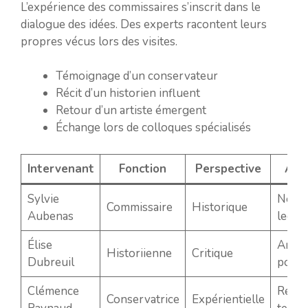
L’expérience des commissaires s’inscrit dans le
dialogue des idées. Des experts racontent leurs
propres vécus lors des visites.
Témoignage d’un conservateur
Récit d’un historien influent
Retour d’un artiste émergent
Échange lors de colloques spécialisés
Intervenant
Fonction
Perspective
App
Sylvie
Nouve
Commissaire
Historique
Aubenas
lectu
Élise
Analy
Historiienne
Critique
Dubreuil
point
Clémence
Retou
Conservatrice
Expérientielle