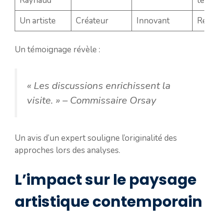
Raynaud
terrai
Un artiste
Créateur
Innovant
Révél
Un témoignage révèle :
« Les discussions enrichissent la
visite. »
– Commissaire Orsay
Un avis d’un expert souligne l’originalité des
approches lors des analyses.
L’impact sur le paysage
artistique contemporain